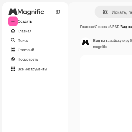
Создать
Главная
/
Стоковый
/
PSD
/
Вид на
Главная
Поиск
Вид на гавайскую ру
magnific
Стоковый
Посмотреть
Все инструменты