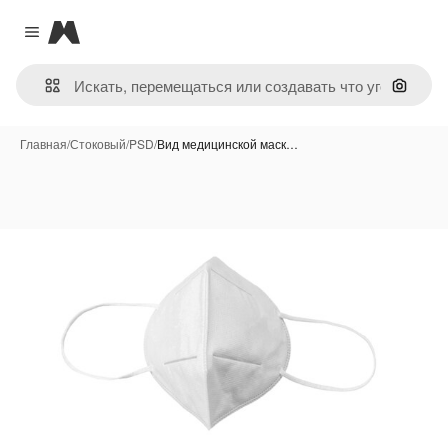
Magnific
Close menu
Поиск 
Главная
/
Стоковый
/
PSD
/
Вид медицинской маск…