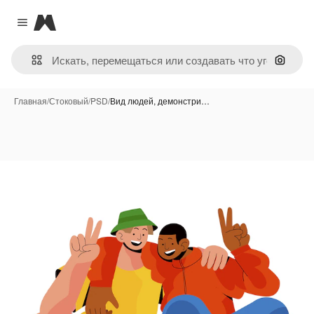
Magnific
Close menu
Поиск 
Главная
/
Стоковый
/
PSD
/
Вид людей, демонстри…