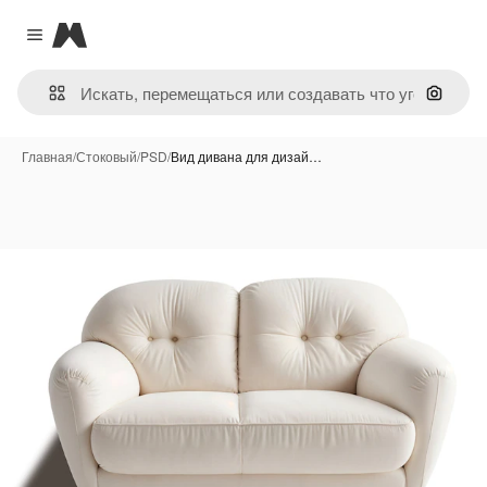
Magnific
Close menu
Поиск 
Главная
/
Стоковый
/
PSD
/
Вид дивана для дизай…