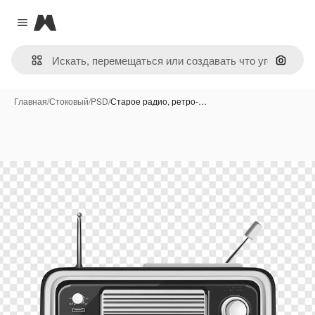
Magnific
Close menu
Поиск 
Главная
/
Стоковый
/
PSD
/
Старое радио, ретро-…