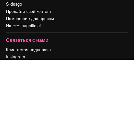
Slidesgo
Продайте свой контент
Помещение для прессы
Ищете magnific.ai
Связаться с нами
Клиентская поддержка
Instagram
YouTube
LinkedIn
TikTok
Discord
X
Reddit
Copyright © 2010-
2026
Freepik Company S.L.U.
Все права защищены
.