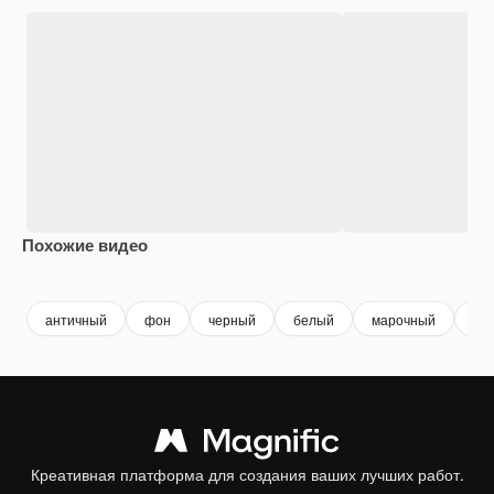
Похожие видео
Premium
Premium
Premium
Premium
античный
фон
черный
белый
марочный
ст
Креативная платформа для создания ваших лучших работ.