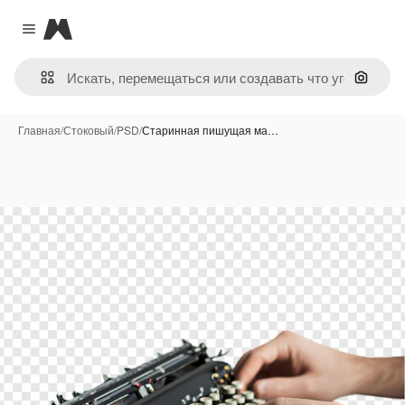
Magnific
Close menu
Поиск 
Главная
/
Стоковый
/
PSD
/
Старинная пишущая ма…