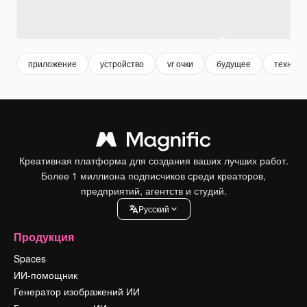
приложение
устройство
vr очки
будущее
техноло
Креативная платформа для создания ваших лучших работ.
Более 1 миллиона подписчиков среди креаторов,
предприятий, агентств и студий.
Pусский
Продукция
Spaces
ИИ-помощник
Генератор изображений ИИ