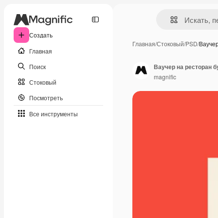
Создать
Главная
/
Стоковый
/
PSD
/
Вауче
Главная
Поиск
Ваучер на ресторан б
magnific
Стоковый
Посмотреть
Все инструменты