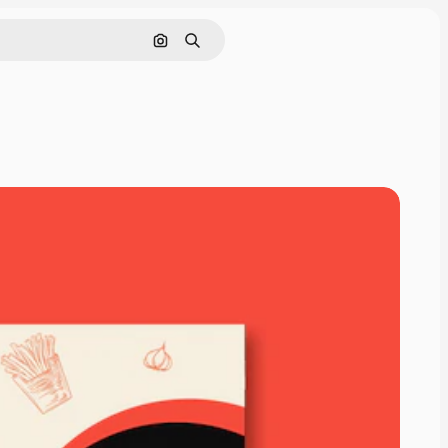
Поиск по изображению
Поиск