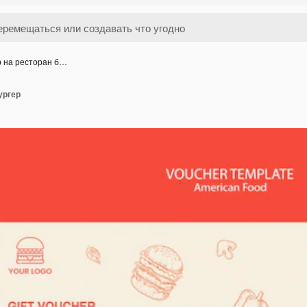
р на ресторан б…
ургер