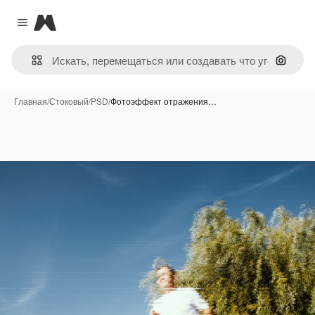
Magnific
Close menu
Поиск 
Главная
/
Стоковый
/
PSD
/
Фотоэффект отражения…