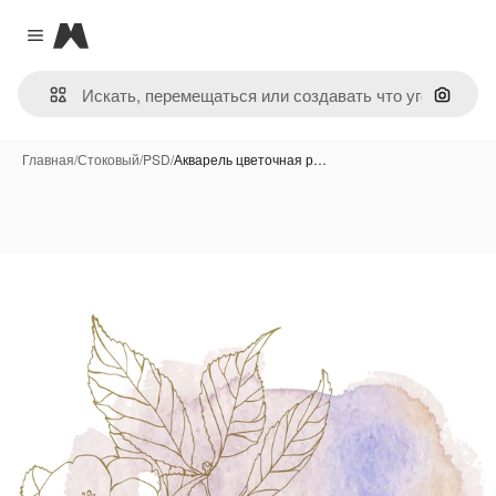
Magnific
Close menu
Поиск 
Главная
/
Стоковый
/
PSD
/
Акварель цветочная р…