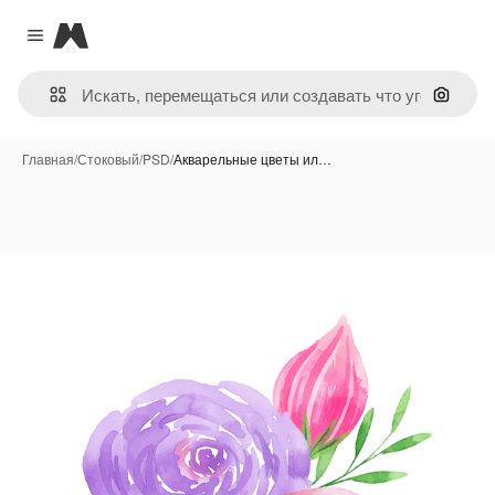
Magnific
Close menu
Поиск 
Главная
/
Стоковый
/
PSD
/
Акварельные цветы ил…