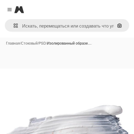
Magnific
Close menu
Поиск 
Главная
/
Стоковый
/
PSD
/
Изолированный образе…