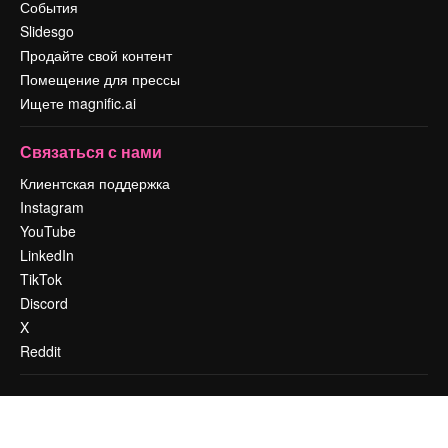
События
Slidesgo
Продайте свой контент
Помещение для прессы
Ищете magnific.ai
Связаться с нами
Клиентская поддержка
Instagram
YouTube
LinkedIn
TikTok
Discord
X
Reddit
Copyright © 2010-
2026
Freepik Company S.L.U.
Все права защищены
.