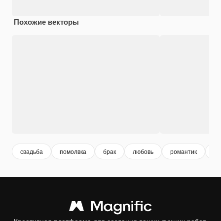
Похожие векторы
свадьба
помолвка
брак
любовь
романтик
эл
Креативная платформа для создания ваших лучших работ.