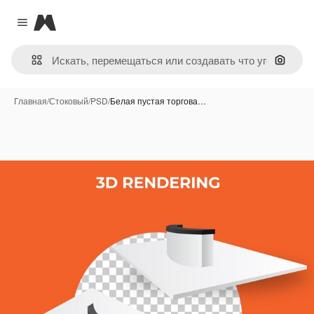
Magnific
Close menu
Поиск 
Главная
/
Стоковый
/
PSD
/
Белая пустая торгова…