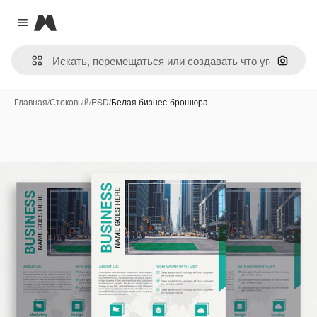
Magnific
Close menu
Поиск 
Главная
/
Стоковый
/
PSD
/
Белая бизнес-брошюра