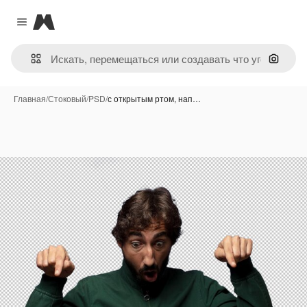
Magnific
Close menu
Поиск 
Главная
/
Стоковый
/
PSD
/
с открытым ртом, нап…