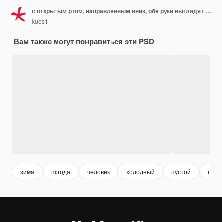
с открытым ртом, направленным вниз, обе руки выглядят потрясенными, изумленными и удивленными
kues1
Вам также могут понравиться эти PSD
зима
погода
человек
холодный
пустой
прос