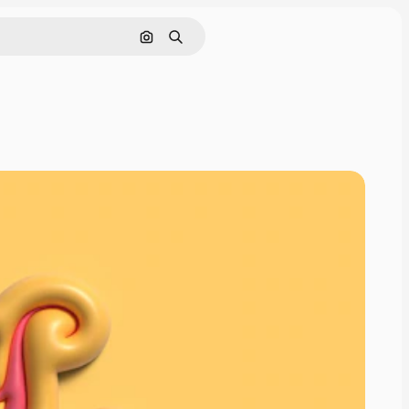
Поиск по изображению
Поиск