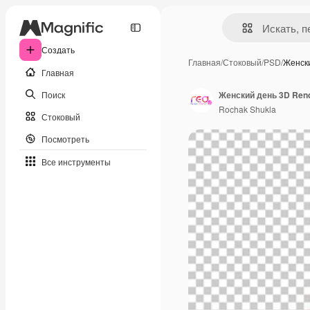
Создать
Главная
/
Стоковый
/
PSD
/
Женск
Главная
Поиск
Женский день 3D Render
Rochak Shukla
Стоковый
Посмотреть
Все инструменты