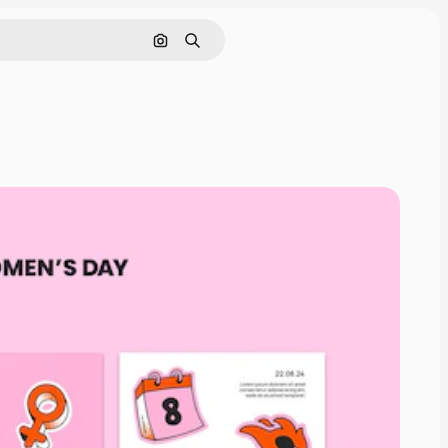
Поиск по изображению
Поиск