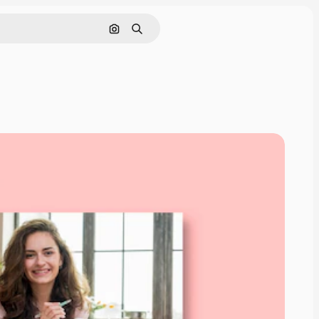
Поиск по изображению
Поиск