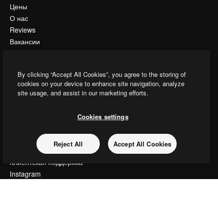
Цены
О нас
Reviews
Вакансии
Поиск тенденций
Блог
By clicking “Accept All Cookies”, you agree to the storing of
События
cookies on your device to enhance site navigation, analyze
Slidesgo
site usage, and assist in our marketing efforts.
Продайте свой контент
Помещение для прессы
Cookies settings
Ищете magnific.ai
Reject All
Accept All Cookies
Связаться с нами
Клиентская поддержка
Instagram
YouTube
LinkedIn
TikTok