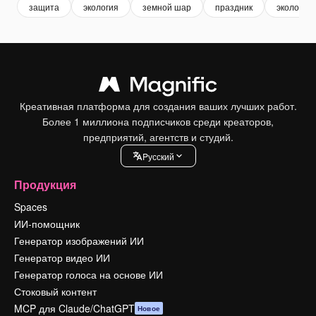
защита
экология
земной шар
праздник
экологич
Креативная платформа для создания ваших лучших работ.
Более 1 миллиона подписчиков среди креаторов,
предприятий, агентств и студий.
Pусский
Продукция
Spaces
ИИ-помощник
Генератор изображений ИИ
Генератор видео ИИ
Генератор голоса на основе ИИ
Стоковый контент
MCP для Claude/ChatGPT
Новое