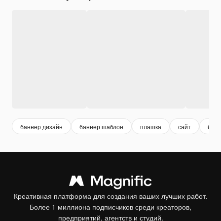
баннер дизайн
баннер шаблон
плашка
сайт
банн
Креативная платформа для создания ваших лучших работ.
Более 1 миллиона подписчиков среди креаторов,
предприятий, агентств и студий.