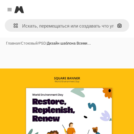
Magnific
Close menu
Поиск 
Главная
/
Стоковый
/
PSD
/
Дизайн шаблона Всеми…