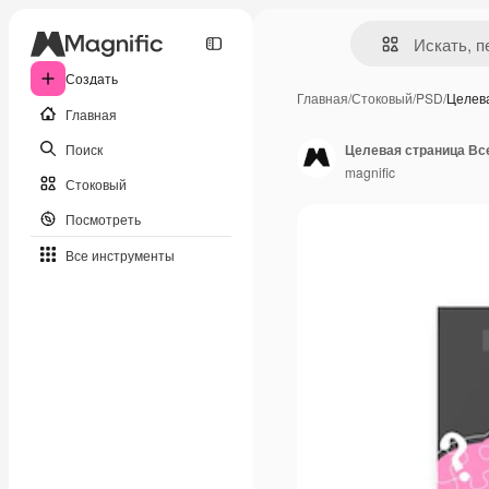
Создать
Главная
/
Стоковый
/
PSD
/
Целев
Главная
Поиск
Целевая страница Вс
magnific
Стоковый
Посмотреть
Все инструменты