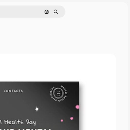
Поиск по изображению
Поиск