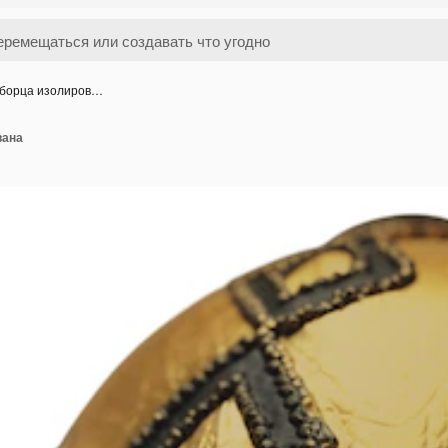
 борца изолиров…
вана