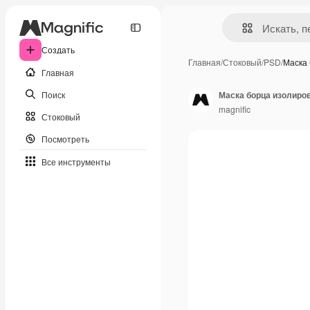
Создать
Главная
/
Стоковый
/
PSD
/
Маска
Главная
Поиск
Маска борца изолиро
magnific
Стоковый
Посмотреть
Все инструменты