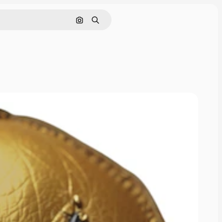
Поиск по изображению
Поиск