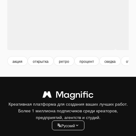
акция
открытка
ретро
процент
скидка
откры
Креативная платформа для создания ваших лучших работ.
Более 1 миллиона подписчиков среди креаторов,
предприятий, агентств и студий.
Pусский