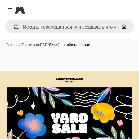
Magnific
Close menu
Поиск 
Главная
/
Стоковый
/
PSD
/
Дизайн шаблона прода…