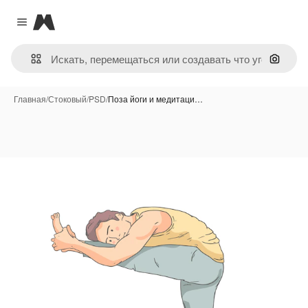
Magnific
Close menu
Поиск 
Главная
/
Стоковый
/
PSD
/
Поза йоги и медитаци…