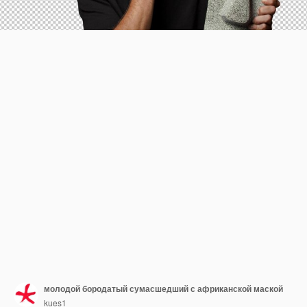
молодой бородатый сумасшедший с африканской маской
kues1