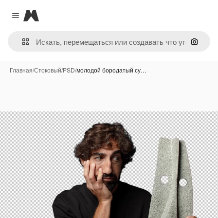
Magnific
Close menu
Поиск 
Главная
/
Стоковый
/
PSD
/
молодой бородатый су…