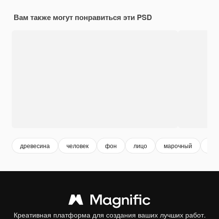
Вам также могут понравиться эти PSD
древесина
человек
фон
лицо
марочный
ста
Креативная платформа для создания ваших лучших работ.