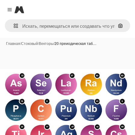
Magnific
Close menu
Поиск 
Главная
/
Стоковый
/
Векторы
/
20 преиодическая таб…