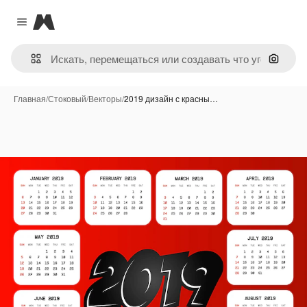
Magnific
Close menu
Поиск 
Главная
/
Стоковый
/
Векторы
/
2019 дизайн с красны…