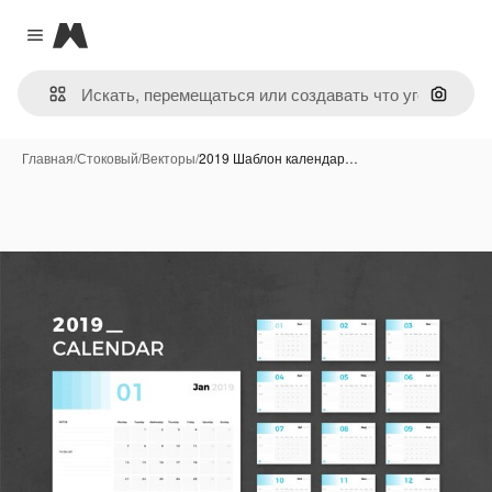
Magnific
Close menu
Поиск 
Главная
/
Стоковый
/
Векторы
/
2019 Шаблон календар…