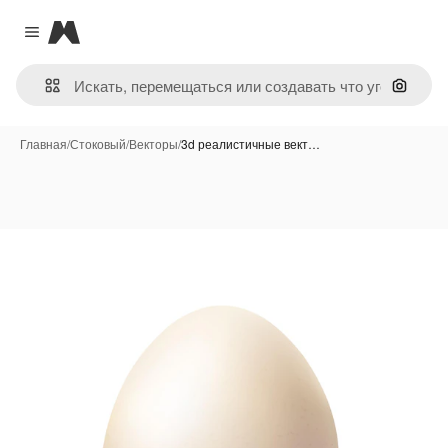
Magnific
Close menu
Поиск 
Главная
/
Стоковый
/
Векторы
/
3d реалистичные вект…