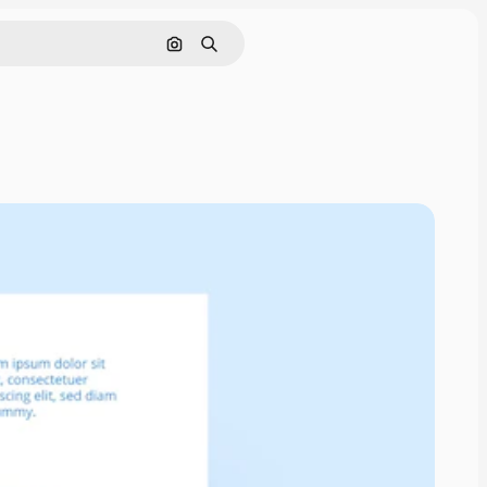
Поиск по изображению
Поиск