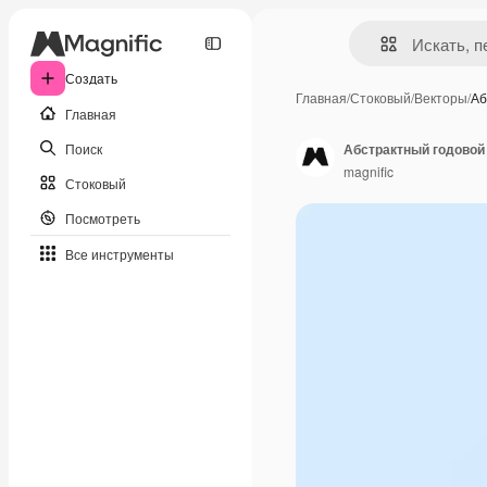
Создать
Главная
/
Стоковый
/
Векторы
/
Аб
Главная
Поиск
Абстрактный годовой
magnific
Стоковый
Посмотреть
Все инструменты