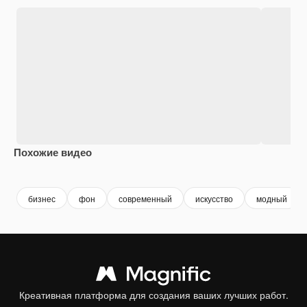
Похожие видео
Premium
Premium
Premium
Premium
бизнес
фон
современный
искусство
модный
Креативная платформа для создания ваших лучших работ.