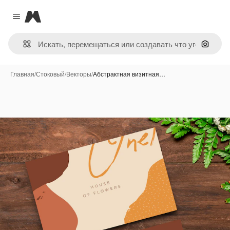
Magnific
Close menu
Поиск 
Главная
/
Стоковый
/
Векторы
/
Абстрактная визитная…