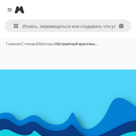
Magnific
Close menu
Поиск 
Главная
/
Стоковый
/
Векторы
/
Абстрактный красочны…