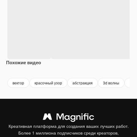
Похожие видео
Premium
Premium
Premium
Premium
вектор
красочный узор
абстракция
3d волны
анн
Креативная платформа для создания ваших лучших работ.
Более 1 миллиона подписчиков среди креаторов,