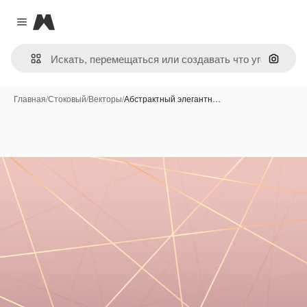
Magnific
Close menu
Поиск 
Главная
/
Стоковый
/
Векторы
/
Абстрактный элегантн…