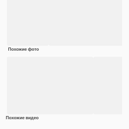
Похожие фото
Похожие видео
Premium
Premium
Premium
Premium
Сгенериров