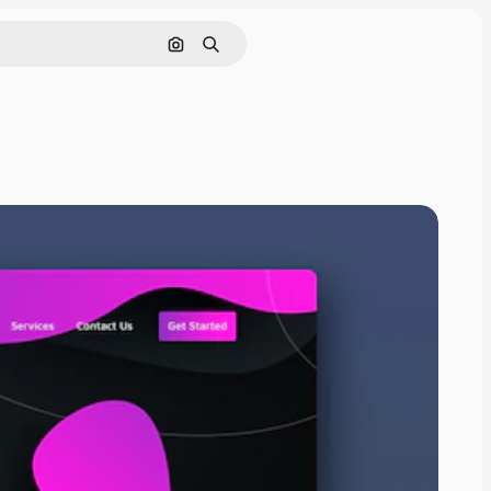
Поиск по изображению
Поиск