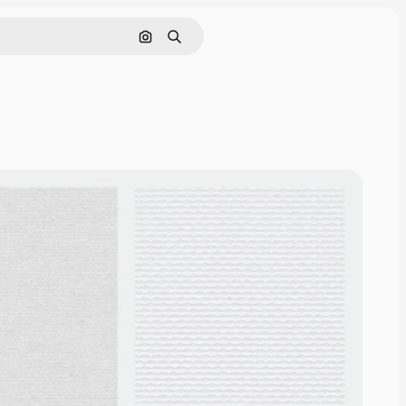
Поиск по изображению
Поиск