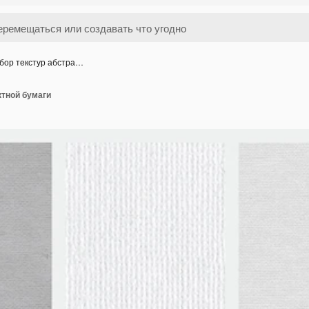
бор текстур абстра…
ктной бумаги