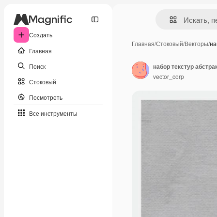
Создать
Главная
/
Стоковый
/
Векторы
/
на
Главная
Поиск
набор текстур абстра
vector_corp
Стоковый
Посмотреть
Все инструменты