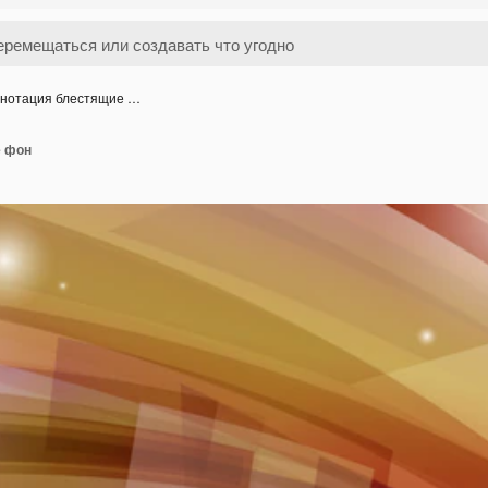
нотация блестящие …
е фон