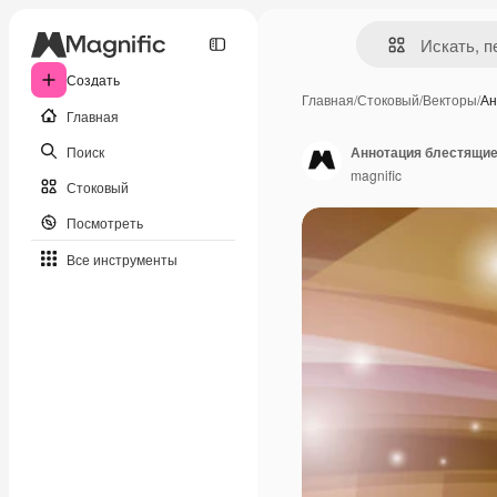
Создать
Главная
/
Стоковый
/
Векторы
/
Ан
Главная
Поиск
Аннотация блестящи
magnific
Стоковый
Посмотреть
Все инструменты