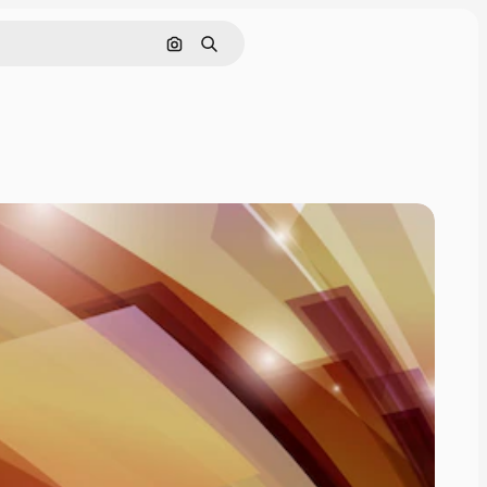
Поиск по изображению
Поиск