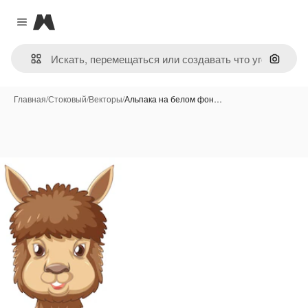
Magnific
Close menu
Поиск 
Главная
/
Стоковый
/
Векторы
/
Альпака на белом фон…