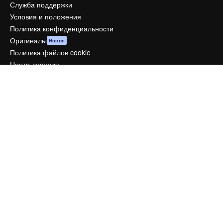
Служба поддержки
Условия и положения
Политика конфиденциальности
Оригиналы
Новое
Политика файлов cookie
Центр доверия
Партнеры
Предприятие
Компания
Цены
О нас
Reviews
Вакансии
Поиск тенденций
Блог
События
Slidesgo