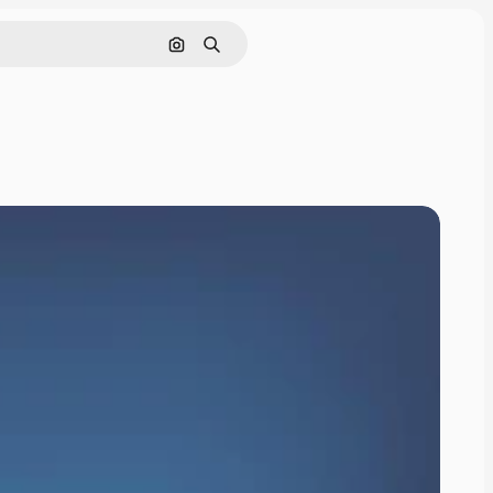
Поиск по изображению
Поиск