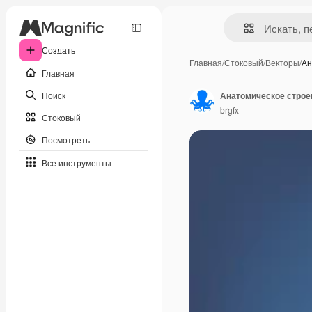
Создать
Главная
/
Стоковый
/
Векторы
/
Ан
Главная
Поиск
Анатомическое строе
brgfx
Стоковый
Посмотреть
Все инструменты