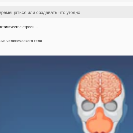
атомическое строен…
ние человеческого тела