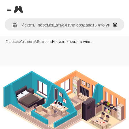
Magnific
Close menu
Поиск 
Главная
/
Стоковый
/
Векторы
/
Изометрическая компо…