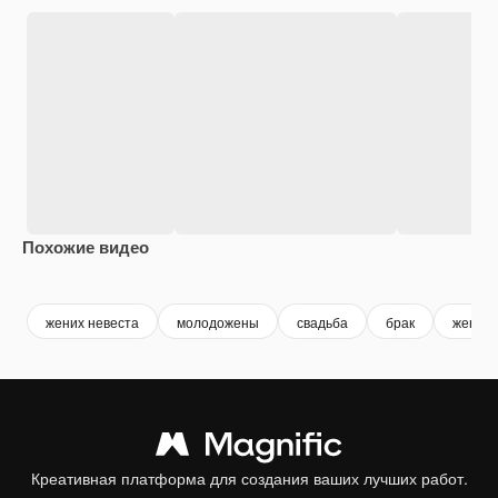
Похожие видео
Premium
Premium
жених невеста
молодожены
свадьба
брак
жены
Креативная платформа для создания ваших лучших работ.