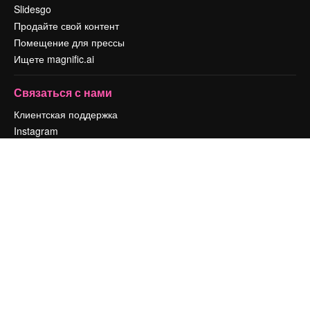
Slidesgo
Продайте свой контент
Помещение для прессы
Ищете magnific.ai
Связаться с нами
Клиентская поддержка
Instagram
YouTube
LinkedIn
TikTok
Discord
X
Reddit
Copyright © 2010-
2026
Freepik Company S.L.U.
Все права защищены
.