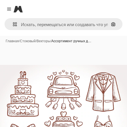
Magnific
Close menu
Поиск 
Главная
/
Стоковый
/
Векторы
/
Ассортимент ручных д…