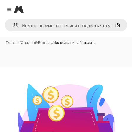
Magnific
Close menu
Поиск 
Главная
/
Стоковый
/
Векторы
/
Иллюстрация абстракт…