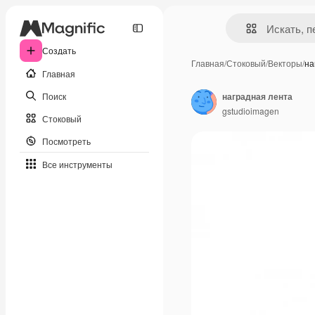
Создать
Главная
/
Стоковый
/
Векторы
/
на
Главная
Поиск
наградная лента
gstudioimagen
Стоковый
Посмотреть
Все инструменты