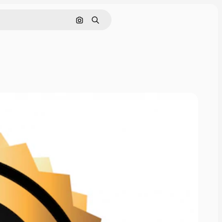
Поиск по изображению
Поиск