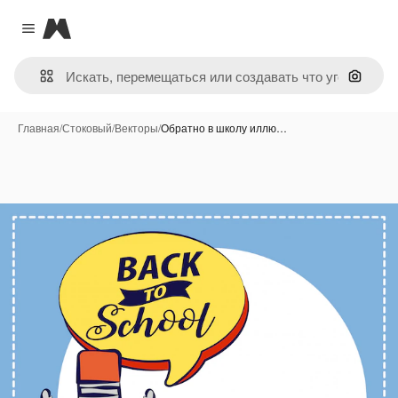
Magnific
Close menu
Поиск 
Главная
/
Стоковый
/
Векторы
/
Обратно в школу иллю…