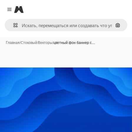
Magnific
Close menu
Поиск 
Главная
/
Стоковый
/
Векторы
/
цветный фон баннер с…