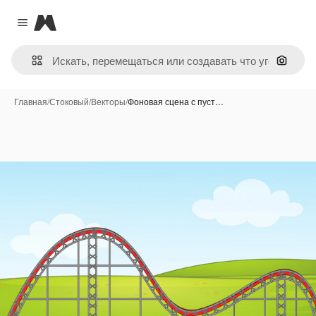
Magnific
Close menu
Поиск 
Главная
/
Стоковый
/
Векторы
/
Фоновая сцена с пуст…