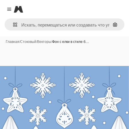
Magnific
Close menu
Поиск 
Главная
/
Стоковый
/
Векторы
/
Фон с елки в стиле б…