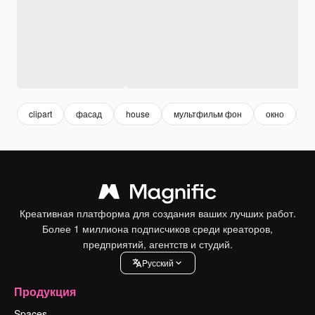
clipart
фасад
house
мультфильм фон
окно
д
Креативная платформа для создания ваших лучших работ.
Более 1 миллиона подписчиков среди креаторов,
предприятий, агентств и студий.
Pусский
Продукция
Spaces