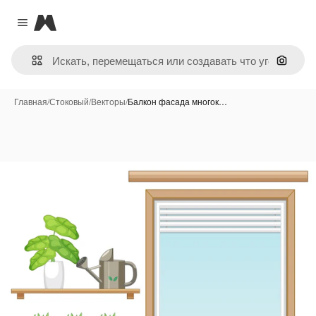
Magnific
Close menu
Поиск 
Главная
/
Стоковый
/
Векторы
/
Балкон фасада многок…