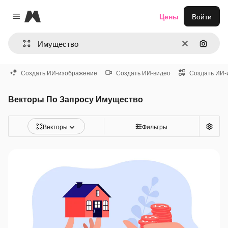
Magnific
Цены
Войти
Close menu
Очистить
Поиск 
Создать ИИ-изображение
Создать ИИ-видео
Создать ИИ-
Векторы По Запросу Имущество
Векторы
Фильтры